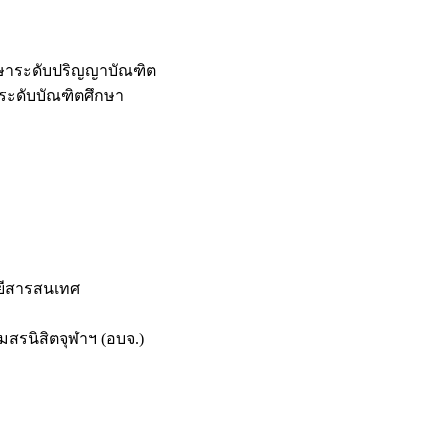
กษาระดับปริญญาบัณฑิต
ระดับบัณฑิตศึกษา
ยีสารสนเทศ
สรนิสิตจุฬาฯ (อบจ.)