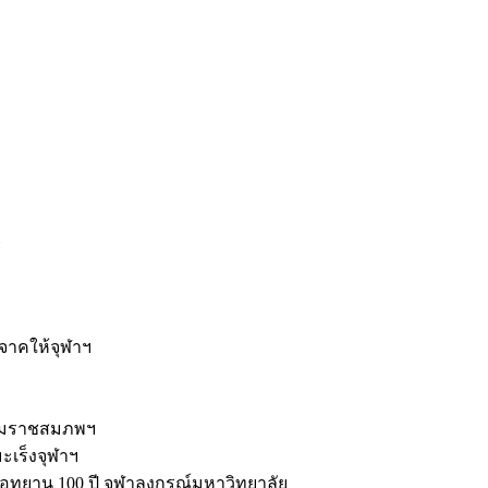
ะ
ิจาคให้จุฬาฯ
รมราชสมภพฯ
มะเร็งจุฬาฯ
ุทยาน 100 ปี จุฬาลงกรณ์มหาวิทยาลัย