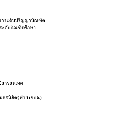
กษาระดับปริญญาบัณฑิต
ระดับบัณฑิตศึกษา
ยีสารสนเทศ
สรนิสิตจุฬาฯ (อบจ.)