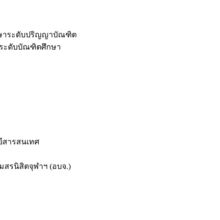
กษาระดับปริญญาบัณฑิต
ระดับบัณฑิตศึกษา
ยีสารสนเทศ
สรนิสิตจุฬาฯ (อบจ.)