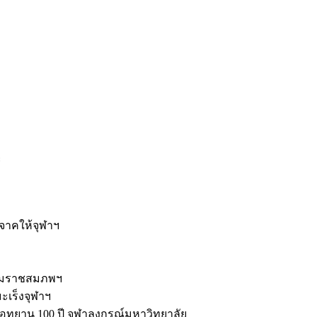
ะ
ิจาคให้จุฬาฯ
รมราชสมภพฯ
มะเร็งจุฬาฯ
ุทยาน 100 ปี จุฬาลงกรณ์มหาวิทยาลัย