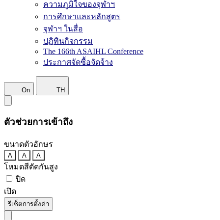
ความภูมิใจของจุฬาฯ
การศึกษาและหลักสูตร
จุฬาฯ ในสื่อ
ปฏิทินกิจกรรม
The 166th ASAIHL Conference
ประกาศจัดซื้อจัดจ้าง
On
TH
ตัวช่วยการเข้าถึง
ขนาดตัวอักษร
A
A
A
โหมดสีตัดกันสูง
ปิด
เปิด
รีเซ็ตการตั้งค่า