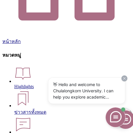
หน้าหลัก
หมวดหมู่
👋 Hello and welcome to
Highlights
Chulalongkorn University. I can
help you explore academic
programs, admissions, research,
campus life, and university
ข่าวสารทั้งหมด
services. What would you like to
know?