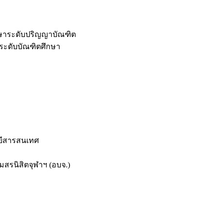
กษาระดับปริญญาบัณฑิต
ระดับบัณฑิตศึกษา
ยีสารสนเทศ
สรนิสิตจุฬาฯ (อบจ.)