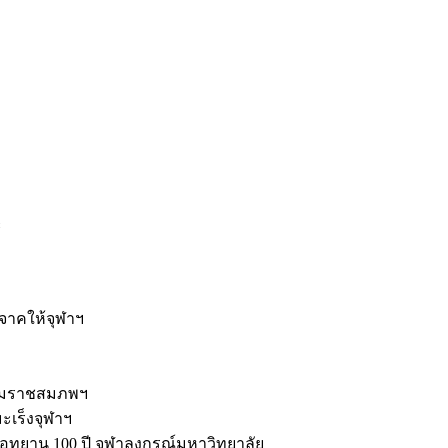
ะ
ิจาคให้จุฬาฯ
รมราชสมภพฯ
มะเร็งจุฬาฯ
ุทยาน 100 ปี จุฬาลงกรณ์มหาวิทยาลัย