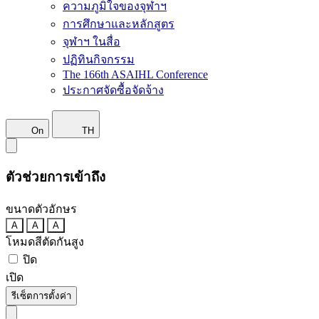
ความภูมิใจของจุฬาฯ
การศึกษาและหลักสูตร
จุฬาฯ ในสื่อ
ปฏิทินกิจกรรม
The 166th ASAIHL Conference
ประกาศจัดซื้อจัดจ้าง
On
TH
ตัวช่วยการเข้าถึง
ขนาดตัวอักษร
A
A
A
โหมดสีตัดกันสูง
ปิด
เปิด
รีเซ็ตการตั้งค่า