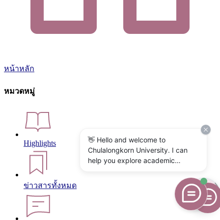
หน้าหลัก
หมวดหมู่
👋 Hello and welcome to
Highlights
Chulalongkorn University. I can
help you explore academic
programs, admissions, research,
campus life, and university
ข่าวสารทั้งหมด
services. What would you like to
know?