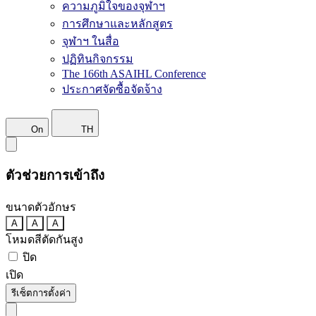
ความภูมิใจของจุฬาฯ
การศึกษาและหลักสูตร
จุฬาฯ ในสื่อ
ปฏิทินกิจกรรม
The 166th ASAIHL Conference
ประกาศจัดซื้อจัดจ้าง
On
TH
ตัวช่วยการเข้าถึง
ขนาดตัวอักษร
A
A
A
โหมดสีตัดกันสูง
ปิด
เปิด
รีเซ็ตการตั้งค่า