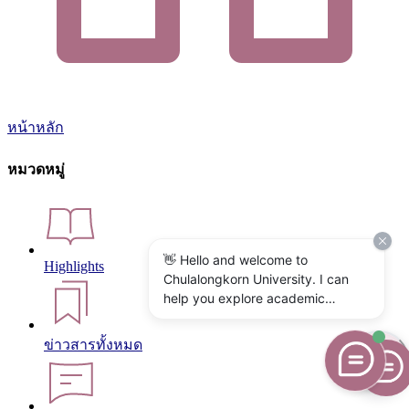
หน้าหลัก
หมวดหมู่
👋 Hello and welcome to
Highlights
Chulalongkorn University. I can
help you explore academic
programs, admissions, research,
campus life, and university
ข่าวสารทั้งหมด
services. What would you like to
know?