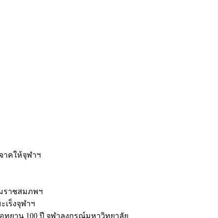
ะ
ิจาคให้จุฬาฯ
รมราชสมภพฯ
มะเร็งจุฬาฯ
ุทยาน 100 ปี จุฬาลงกรณ์มหาวิทยาลัย