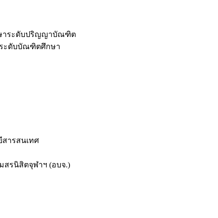
กษาระดับปริญญาบัณฑิต
ระดับบัณฑิตศึกษา
ยีสารสนเทศ
สรนิสิตจุฬาฯ (อบจ.)