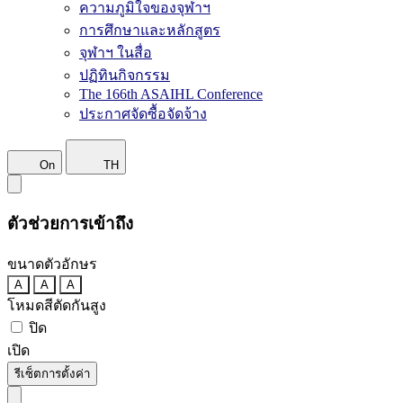
ความภูมิใจของจุฬาฯ
การศึกษาและหลักสูตร
จุฬาฯ ในสื่อ
ปฏิทินกิจกรรม
The 166th ASAIHL Conference
ประกาศจัดซื้อจัดจ้าง
On
TH
ตัวช่วยการเข้าถึง
ขนาดตัวอักษร
A
A
A
โหมดสีตัดกันสูง
ปิด
เปิด
รีเซ็ตการตั้งค่า