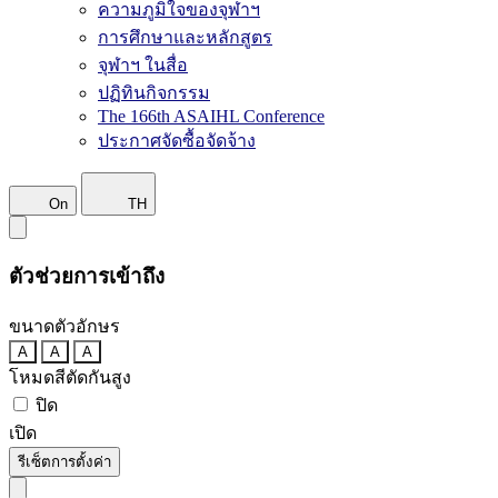
ความภูมิใจของจุฬาฯ
การศึกษาและหลักสูตร
จุฬาฯ ในสื่อ
ปฏิทินกิจกรรม
The 166th ASAIHL Conference
ประกาศจัดซื้อจัดจ้าง
On
TH
ตัวช่วยการเข้าถึง
ขนาดตัวอักษร
A
A
A
โหมดสีตัดกันสูง
ปิด
เปิด
รีเซ็ตการตั้งค่า