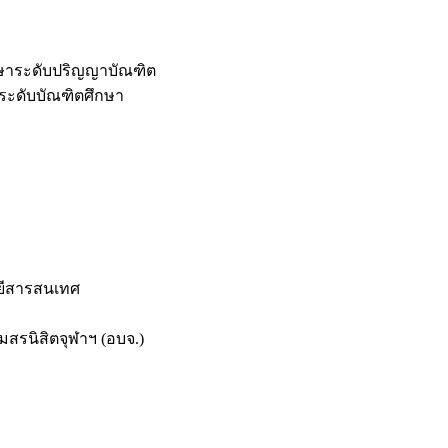
กษาระดับปริญญาบัณฑิต
ระดับบัณฑิตศึกษา
ยีสารสนเทศ
สรนิสิตจุฬาฯ (อบจ.)