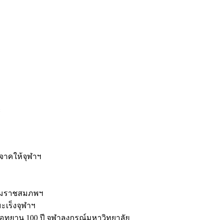
ะ
ิจาคให้จุฬาฯ
รมราชสมภพฯ
มะเร็งจุฬาฯ
ุทยาน 100 ปี จุฬาลงกรณ์มหาวิทยาลัย