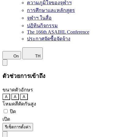
ความภูมิใจของจุฬาฯ
การศึกษาและหลักสูตร
จุฬาฯ ในสื่อ
ปฏิทินกิจกรรม
The 166th ASAIHL Conference
ประกาศจัดซื้อจัดจ้าง
On
TH
ตัวช่วยการเข้าถึง
ขนาดตัวอักษร
A
A
A
โหมดสีตัดกันสูง
ปิด
เปิด
รีเซ็ตการตั้งค่า