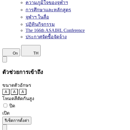
ความภูมิใจของจุฬาฯ
การศึกษาและหลักสูตร
จุฬาฯ ในสื่อ
ปฏิทินกิจกรรม
The 166th ASAIHL Conference
ประกาศจัดซื้อจัดจ้าง
On
TH
ตัวช่วยการเข้าถึง
ขนาดตัวอักษร
A
A
A
โหมดสีตัดกันสูง
ปิด
เปิด
รีเซ็ตการตั้งค่า