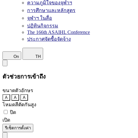
ความภูมิใจของจุฬาฯ
การศึกษาและหลักสูตร
จุฬาฯ ในสื่อ
ปฏิทินกิจกรรม
The 166th ASAIHL Conference
ประกาศจัดซื้อจัดจ้าง
On
TH
ตัวช่วยการเข้าถึง
ขนาดตัวอักษร
A
A
A
โหมดสีตัดกันสูง
ปิด
เปิด
รีเซ็ตการตั้งค่า