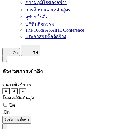
ความภูมิใจของจุฬาฯ
การศึกษาและหลักสูตร
จุฬาฯ ในสื่อ
ปฏิทินกิจกรรม
The 166th ASAIHL Conference
ประกาศจัดซื้อจัดจ้าง
On
TH
ตัวช่วยการเข้าถึง
ขนาดตัวอักษร
A
A
A
โหมดสีตัดกันสูง
ปิด
เปิด
รีเซ็ตการตั้งค่า