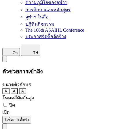
ความภูมิใจของจุฬาฯ
การศึกษาและหลักสูตร
จุฬาฯ ในสื่อ
ปฏิทินกิจกรรม
The 166th ASAIHL Conference
ประกาศจัดซื้อจัดจ้าง
On
TH
ตัวช่วยการเข้าถึง
ขนาดตัวอักษร
A
A
A
โหมดสีตัดกันสูง
ปิด
เปิด
รีเซ็ตการตั้งค่า