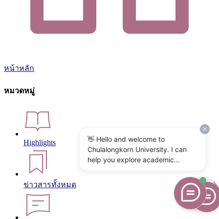
หน้าหลัก
หมวดหมู่
👋 Hello and welcome to
Highlights
Chulalongkorn University. I can
help you explore academic
programs, admissions, research,
campus life, and university
ข่าวสารทั้งหมด
services. What would you like to
know?