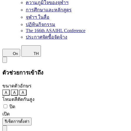
ความภูมิใจของจุฬาฯ
การศึกษาและหลักสูตร
จุฬาฯ ในสื่อ
ปฏิทินกิจกรรม
The 166th ASAIHL Conference
ประกาศจัดซื้อจัดจ้าง
On
TH
ตัวช่วยการเข้าถึง
ขนาดตัวอักษร
A
A
A
โหมดสีตัดกันสูง
ปิด
เปิด
รีเซ็ตการตั้งค่า