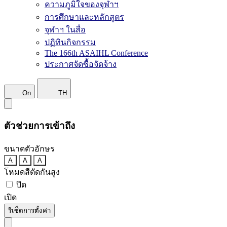
ความภูมิใจของจุฬาฯ
การศึกษาและหลักสูตร
จุฬาฯ ในสื่อ
ปฏิทินกิจกรรม
The 166th ASAIHL Conference
ประกาศจัดซื้อจัดจ้าง
On
TH
ตัวช่วยการเข้าถึง
ขนาดตัวอักษร
A
A
A
โหมดสีตัดกันสูง
ปิด
เปิด
รีเซ็ตการตั้งค่า