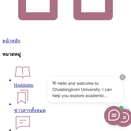
หน้าหลัก
หมวดหมู่
👋 Hello and welcome to
Highlights
Chulalongkorn University. I can
help you explore academic
programs, admissions, research,
campus life, and university
ข่าวสารทั้งหมด
services. What would you like to
know?