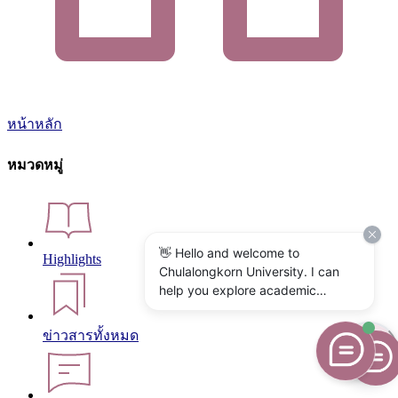
หน้าหลัก
หมวดหมู่
👋 Hello and welcome to
Highlights
Chulalongkorn University. I can
help you explore academic
programs, admissions, research,
campus life, and university
ข่าวสารทั้งหมด
services. What would you like to
know?