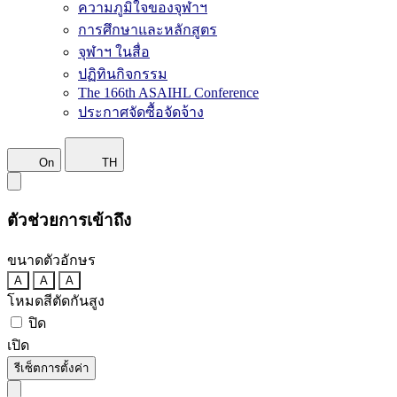
ความภูมิใจของจุฬาฯ
การศึกษาและหลักสูตร
จุฬาฯ ในสื่อ
ปฏิทินกิจกรรม
The 166th ASAIHL Conference
ประกาศจัดซื้อจัดจ้าง
On
TH
ตัวช่วยการเข้าถึง
ขนาดตัวอักษร
A
A
A
โหมดสีตัดกันสูง
ปิด
เปิด
รีเซ็ตการตั้งค่า