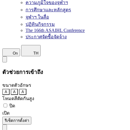
ความภูมิใจของจุฬาฯ
การศึกษาและหลักสูตร
จุฬาฯ ในสื่อ
ปฏิทินกิจกรรม
The 166th ASAIHL Conference
ประกาศจัดซื้อจัดจ้าง
On
TH
ตัวช่วยการเข้าถึง
ขนาดตัวอักษร
A
A
A
โหมดสีตัดกันสูง
ปิด
เปิด
รีเซ็ตการตั้งค่า