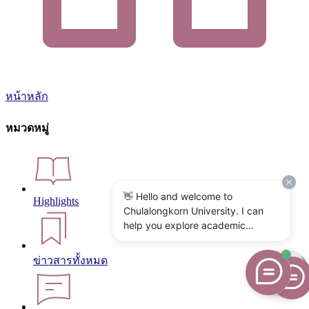
หน้าหลัก
หมวดหมู่
👋 Hello and welcome to
Highlights
Chulalongkorn University. I can
help you explore academic
programs, admissions, research,
campus life, and university
ข่าวสารทั้งหมด
services. What would you like to
know?