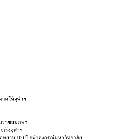
ะ
ิจาคให้จุฬาฯ
รมราชสมภพฯ
มะเร็งจุฬาฯ
ุทยาน 100 ปี จุฬาลงกรณ์มหาวิทยาลัย