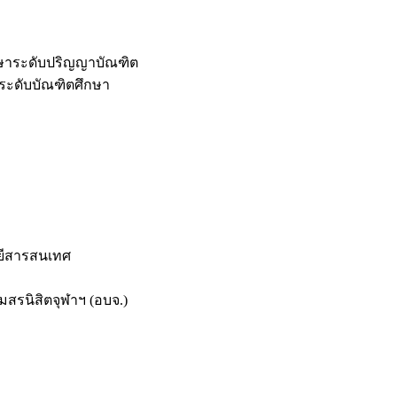
กษาระดับปริญญาบัณฑิต
ระดับบัณฑิตศึกษา
ยีสารสนเทศ
สรนิสิตจุฬาฯ (อบจ.)