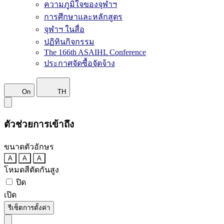
ความภูมิใจของจุฬาฯ
การศึกษาและหลักสูตร
จุฬาฯ ในสื่อ
ปฏิทินกิจกรรม
The 166th ASAIHL Conference
ประกาศจัดซื้อจัดจ้าง
On
TH
ตัวช่วยการเข้าถึง
ขนาดตัวอักษร
A
A
A
โหมดสีตัดกันสูง
ปิด
เปิด
รีเซ็ตการตั้งค่า