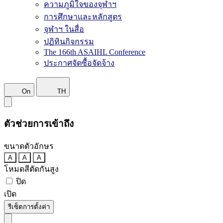
ความภูมิใจของจุฬาฯ
การศึกษาและหลักสูตร
จุฬาฯ ในสื่อ
ปฏิทินกิจกรรม
The 166th ASAIHL Conference
ประกาศจัดซื้อจัดจ้าง
On
TH
ตัวช่วยการเข้าถึง
ขนาดตัวอักษร
A
A
A
โหมดสีตัดกันสูง
ปิด
เปิด
รีเซ็ตการตั้งค่า