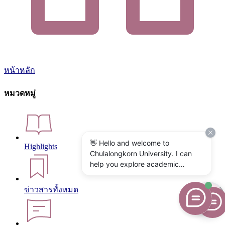
หน้าหลัก
หมวดหมู่
👋 Hello and welcome to
Highlights
Chulalongkorn University. I can
help you explore academic
programs, admissions, research,
campus life, and university
ข่าวสารทั้งหมด
services. What would you like to
know?