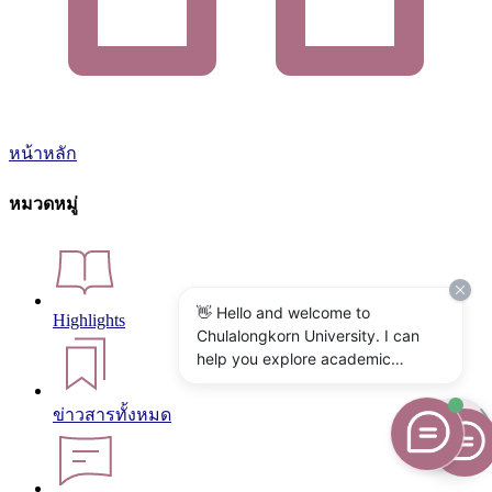
หน้าหลัก
หมวดหมู่
👋 Hello and welcome to
Highlights
Chulalongkorn University. I can
help you explore academic
programs, admissions, research,
campus life, and university
ข่าวสารทั้งหมด
services. What would you like to
know?