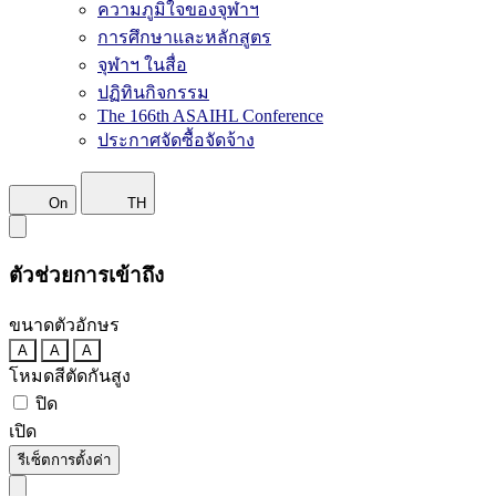
ความภูมิใจของจุฬาฯ
การศึกษาและหลักสูตร
จุฬาฯ ในสื่อ
ปฏิทินกิจกรรม
The 166th ASAIHL Conference
ประกาศจัดซื้อจัดจ้าง
On
TH
ตัวช่วยการเข้าถึง
ขนาดตัวอักษร
A
A
A
โหมดสีตัดกันสูง
ปิด
เปิด
รีเซ็ตการตั้งค่า