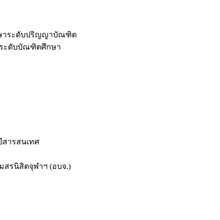
กษาระดับปริญญาบัณฑิต
ระดับบัณฑิตศึกษา
ยีสารสนเทศ
สรนิสิตจุฬาฯ (อบจ.)