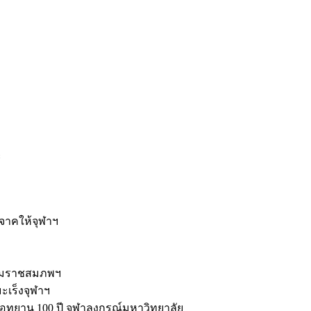
ะ
ิจาคให้จุฬาฯ
รมราชสมภพฯ
มะเร็งจุฬาฯ
ุทยาน 100 ปี จุฬาลงกรณ์มหาวิทยาลัย