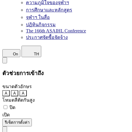
ความภูมิใจของจุฬาฯ
การศึกษาและหลักสูตร
จุฬาฯ ในสื่อ
ปฏิทินกิจกรรม
The 166th ASAIHL Conference
ประกาศจัดซื้อจัดจ้าง
On
TH
ตัวช่วยการเข้าถึง
ขนาดตัวอักษร
A
A
A
โหมดสีตัดกันสูง
ปิด
เปิด
รีเซ็ตการตั้งค่า