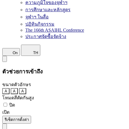
ความภูมิใจของจุฬาฯ
การศึกษาและหลักสูตร
จุฬาฯ ในสื่อ
ปฏิทินกิจกรรม
The 166th ASAIHL Conference
ประกาศจัดซื้อจัดจ้าง
On
TH
ตัวช่วยการเข้าถึง
ขนาดตัวอักษร
A
A
A
โหมดสีตัดกันสูง
ปิด
เปิด
รีเซ็ตการตั้งค่า