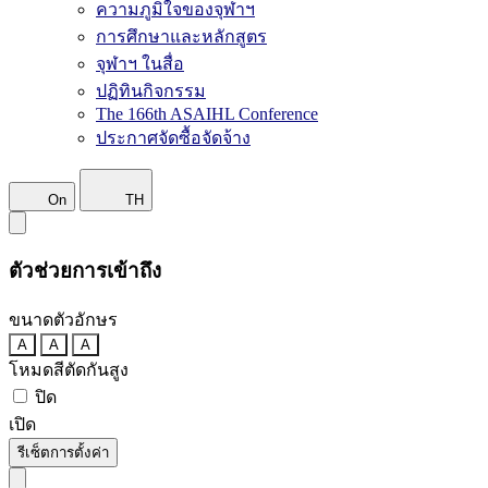
ความภูมิใจของจุฬาฯ
การศึกษาและหลักสูตร
จุฬาฯ ในสื่อ
ปฏิทินกิจกรรม
The 166th ASAIHL Conference
ประกาศจัดซื้อจัดจ้าง
On
TH
ตัวช่วยการเข้าถึง
ขนาดตัวอักษร
A
A
A
โหมดสีตัดกันสูง
ปิด
เปิด
รีเซ็ตการตั้งค่า