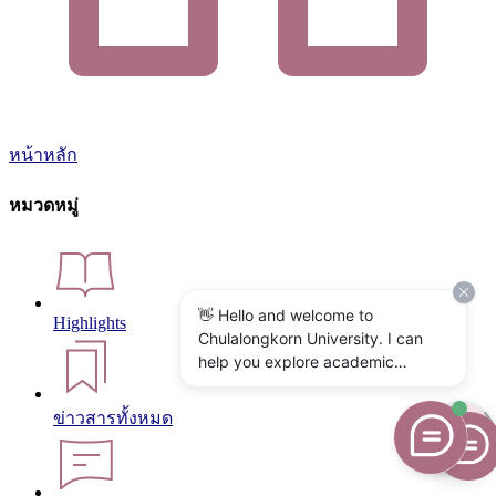
หน้าหลัก
หมวดหมู่
👋 Hello and welcome to
Highlights
Chulalongkorn University. I can
help you explore academic
programs, admissions, research,
campus life, and university
ข่าวสารทั้งหมด
services. What would you like to
know?