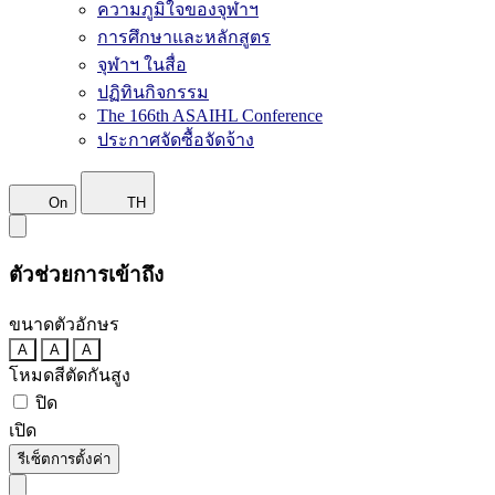
ความภูมิใจของจุฬาฯ
การศึกษาและหลักสูตร
จุฬาฯ ในสื่อ
ปฏิทินกิจกรรม
The 166th ASAIHL Conference
ประกาศจัดซื้อจัดจ้าง
On
TH
ตัวช่วยการเข้าถึง
ขนาดตัวอักษร
A
A
A
โหมดสีตัดกันสูง
ปิด
เปิด
รีเซ็ตการตั้งค่า