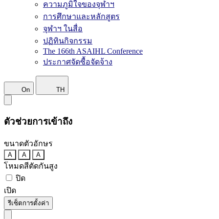
ความภูมิใจของจุฬาฯ
การศึกษาและหลักสูตร
จุฬาฯ ในสื่อ
ปฏิทินกิจกรรม
The 166th ASAIHL Conference
ประกาศจัดซื้อจัดจ้าง
On
TH
ตัวช่วยการเข้าถึง
ขนาดตัวอักษร
A
A
A
โหมดสีตัดกันสูง
ปิด
เปิด
รีเซ็ตการตั้งค่า