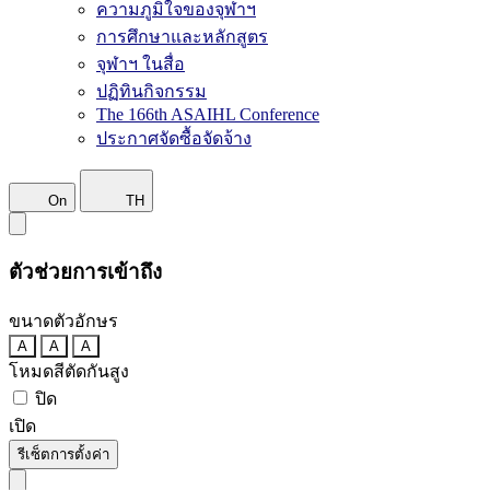
ความภูมิใจของจุฬาฯ
การศึกษาและหลักสูตร
จุฬาฯ ในสื่อ
ปฏิทินกิจกรรม
The 166th ASAIHL Conference
ประกาศจัดซื้อจัดจ้าง
On
TH
ตัวช่วยการเข้าถึง
ขนาดตัวอักษร
A
A
A
โหมดสีตัดกันสูง
ปิด
เปิด
รีเซ็ตการตั้งค่า