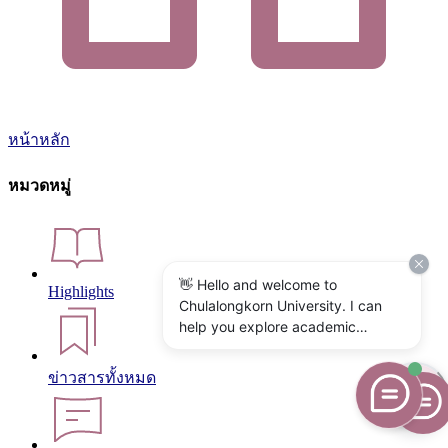
หน้าหลัก
หมวดหมู่
👋 Hello and welcome to
Highlights
Chulalongkorn University. I can
help you explore academic
programs, admissions, research,
campus life, and university
ข่าวสารทั้งหมด
services. What would you like to
know?