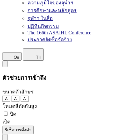
ความภูมิใจของจุฬาฯ
การศึกษาและหลักสูตร
จุฬาฯ ในสื่อ
ปฏิทินกิจกรรม
The 166th ASAIHL Conference
ประกาศจัดซื้อจัดจ้าง
On
TH
ตัวช่วยการเข้าถึง
ขนาดตัวอักษร
A
A
A
โหมดสีตัดกันสูง
ปิด
เปิด
รีเซ็ตการตั้งค่า