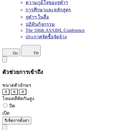
ความภูมิใจของจุฬาฯ
การศึกษาและหลักสูตร
จุฬาฯ ในสื่อ
ปฏิทินกิจกรรม
The 166th ASAIHL Conference
ประกาศจัดซื้อจัดจ้าง
On
TH
ตัวช่วยการเข้าถึง
ขนาดตัวอักษร
A
A
A
โหมดสีตัดกันสูง
ปิด
เปิด
รีเซ็ตการตั้งค่า