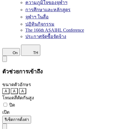
ความภูมิใจของจุฬาฯ
การศึกษาและหลักสูตร
จุฬาฯ ในสื่อ
ปฏิทินกิจกรรม
The 166th ASAIHL Conference
ประกาศจัดซื้อจัดจ้าง
On
TH
ตัวช่วยการเข้าถึง
ขนาดตัวอักษร
A
A
A
โหมดสีตัดกันสูง
ปิด
เปิด
รีเซ็ตการตั้งค่า