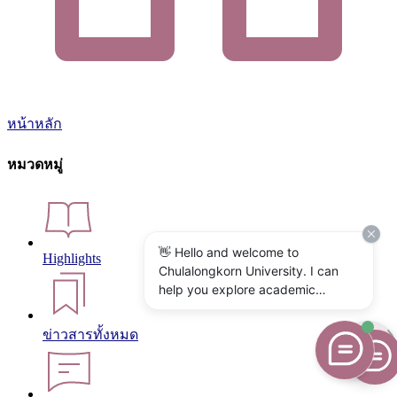
หน้าหลัก
หมวดหมู่
👋 Hello and welcome to
Highlights
Chulalongkorn University. I can
help you explore academic
programs, admissions, research,
campus life, and university
ข่าวสารทั้งหมด
services. What would you like to
know?