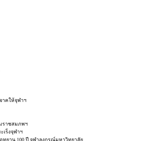
ะ
ิจาคให้จุฬาฯ
รมราชสมภพฯ
มะเร็งจุฬาฯ
ุทยาน 100 ปี จุฬาลงกรณ์มหาวิทยาลัย