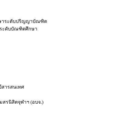
กษาระดับปริญญาบัณฑิต
ระดับบัณฑิตศึกษา
ยีสารสนเทศ
สรนิสิตจุฬาฯ (อบจ.)