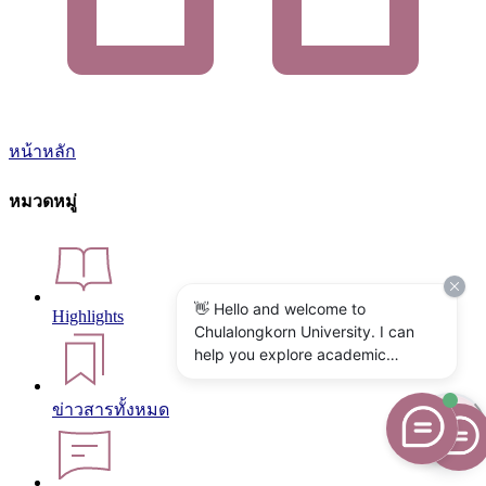
หน้าหลัก
หมวดหมู่
👋 Hello and welcome to
Highlights
Chulalongkorn University. I can
help you explore academic
programs, admissions, research,
campus life, and university
ข่าวสารทั้งหมด
services. What would you like to
know?