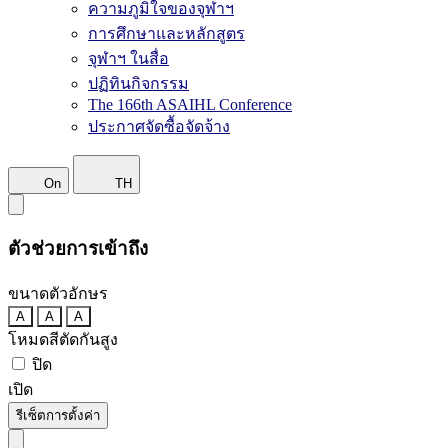
ความภูมิใจของจุฬาฯ
การศึกษาและหลักสูตร
จุฬาฯ ในสื่อ
ปฏิทินกิจกรรม
The 166th ASAIHL Conference
ประกาศจัดซื้อจัดจ้าง
On
TH
ตัวช่วยการเข้าถึง
ขนาดตัวอักษร
A
A
A
โหมดสีตัดกันสูง
ปิด
เปิด
รีเซ็ตการตั้งค่า