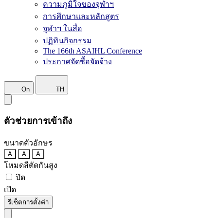
ความภูมิใจของจุฬาฯ
การศึกษาและหลักสูตร
จุฬาฯ ในสื่อ
ปฏิทินกิจกรรม
The 166th ASAIHL Conference
ประกาศจัดซื้อจัดจ้าง
On
TH
ตัวช่วยการเข้าถึง
ขนาดตัวอักษร
A
A
A
โหมดสีตัดกันสูง
ปิด
เปิด
รีเซ็ตการตั้งค่า