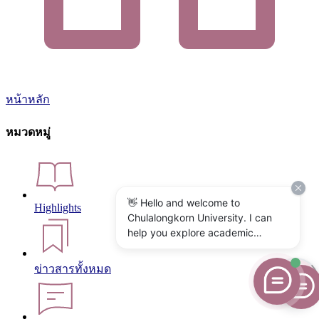
หน้าหลัก
หมวดหมู่
👋 Hello and welcome to
Highlights
Chulalongkorn University. I can
help you explore academic
programs, admissions, research,
campus life, and university
ข่าวสารทั้งหมด
services. What would you like to
know?