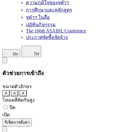
ความภูมิใจของจุฬาฯ
การศึกษาและหลักสูตร
จุฬาฯ ในสื่อ
ปฏิทินกิจกรรม
The 166th ASAIHL Conference
ประกาศจัดซื้อจัดจ้าง
On
TH
ตัวช่วยการเข้าถึง
ขนาดตัวอักษร
A
A
A
โหมดสีตัดกันสูง
ปิด
เปิด
รีเซ็ตการตั้งค่า