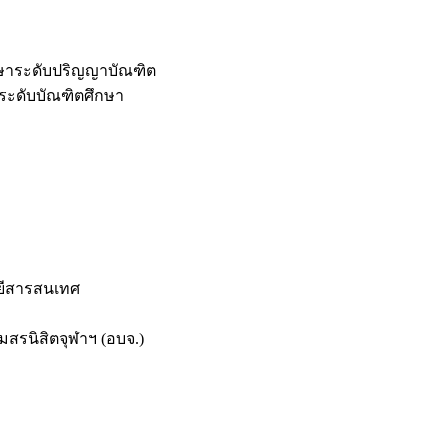
กษาระดับปริญญาบัณฑิต
ระดับบัณฑิตศึกษา
ยีสารสนเทศ
สรนิสิตจุฬาฯ (อบจ.)