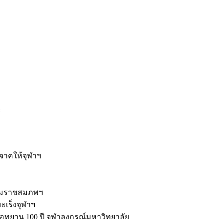
ะ
ิจาคให้จุฬาฯ
รมราชสมภพฯ
มะเร็งจุฬาฯ
ุทยาน 100 ปี จุฬาลงกรณ์มหาวิทยาลัย