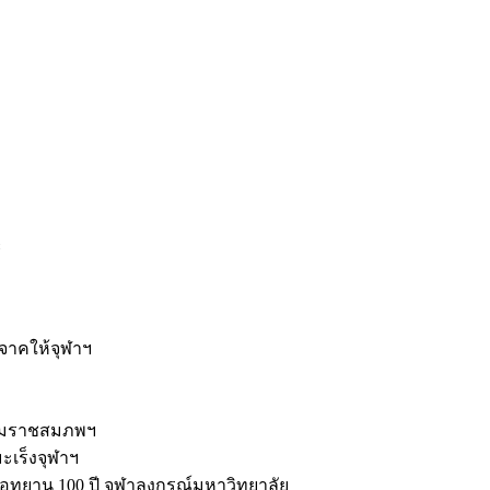
ะ
ิจาคให้จุฬาฯ
รมราชสมภพฯ
มะเร็งจุฬาฯ
ุทยาน 100 ปี จุฬาลงกรณ์มหาวิทยาลัย