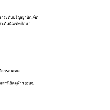
กษาระดับปริญญาบัณฑิต
ระดับบัณฑิตศึกษา
ยีสารสนเทศ
สรนิสิตจุฬาฯ (อบจ.)