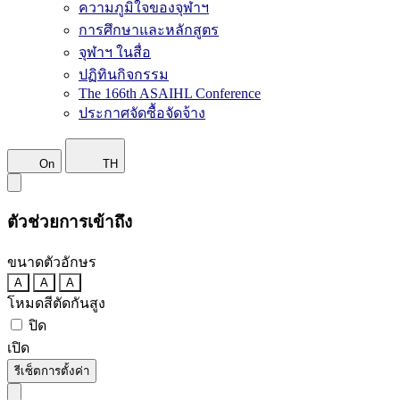
ความภูมิใจของจุฬาฯ
การศึกษาและหลักสูตร
จุฬาฯ ในสื่อ
ปฏิทินกิจกรรม
The 166th ASAIHL Conference
ประกาศจัดซื้อจัดจ้าง
On
TH
ตัวช่วยการเข้าถึง
ขนาดตัวอักษร
A
A
A
โหมดสีตัดกันสูง
ปิด
เปิด
รีเซ็ตการตั้งค่า