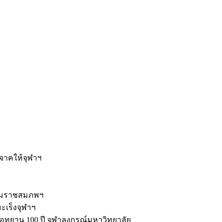
ะ
ิจาคให้จุฬาฯ
รมราชสมภพฯ
มะเร็งจุฬาฯ
ุทยาน 100 ปี จุฬาลงกรณ์มหาวิทยาลัย