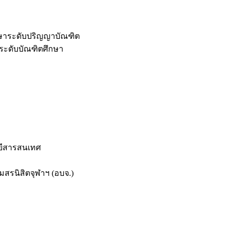
กษาระดับปริญญาบัณฑิต
ระดับบัณฑิตศึกษา
ยีสารสนเทศ
สรนิสิตจุฬาฯ (อบจ.)