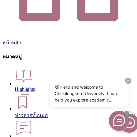
หน้าหลัก
หมวดหมู่
👋 Hello and welcome to
Highlights
Chulalongkorn University. I can
help you explore academic
programs, admissions, research,
campus life, and university
ข่าวสารทั้งหมด
services. What would you like to
know?