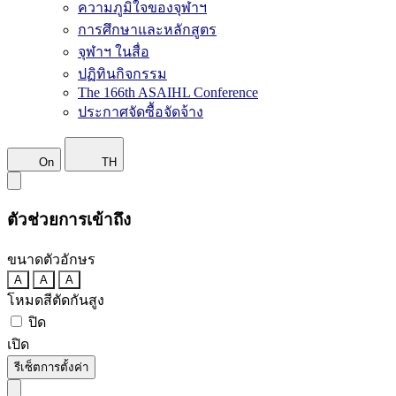
ความภูมิใจของจุฬาฯ
การศึกษาและหลักสูตร
จุฬาฯ ในสื่อ
ปฏิทินกิจกรรม
The 166th ASAIHL Conference
ประกาศจัดซื้อจัดจ้าง
On
TH
ตัวช่วยการเข้าถึง
ขนาดตัวอักษร
A
A
A
โหมดสีตัดกันสูง
ปิด
เปิด
รีเซ็ตการตั้งค่า