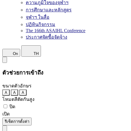
ความภูมิใจของจุฬาฯ
การศึกษาและหลักสูตร
จุฬาฯ ในสื่อ
ปฏิทินกิจกรรม
The 166th ASAIHL Conference
ประกาศจัดซื้อจัดจ้าง
On
TH
ตัวช่วยการเข้าถึง
ขนาดตัวอักษร
A
A
A
โหมดสีตัดกันสูง
ปิด
เปิด
รีเซ็ตการตั้งค่า