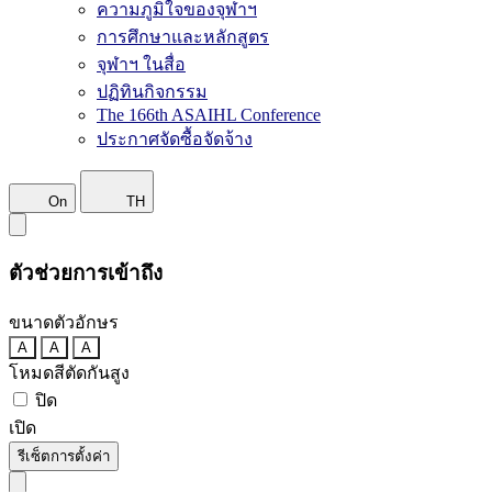
ความภูมิใจของจุฬาฯ
การศึกษาและหลักสูตร
จุฬาฯ ในสื่อ
ปฏิทินกิจกรรม
The 166th ASAIHL Conference
ประกาศจัดซื้อจัดจ้าง
On
TH
ตัวช่วยการเข้าถึง
ขนาดตัวอักษร
A
A
A
โหมดสีตัดกันสูง
ปิด
เปิด
รีเซ็ตการตั้งค่า