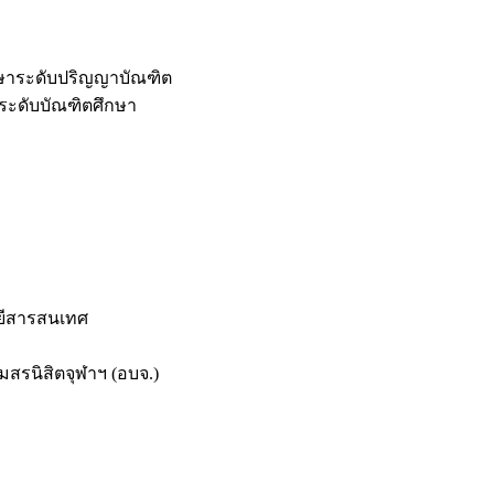
กษาระดับปริญญาบัณฑิต
ระดับบัณฑิตศึกษา
ยีสารสนเทศ
สรนิสิตจุฬาฯ (อบจ.)