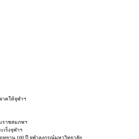
ะ
ิจาคให้จุฬาฯ
รมราชสมภพฯ
มะเร็งจุฬาฯ
ุทยาน 100 ปี จุฬาลงกรณ์มหาวิทยาลัย