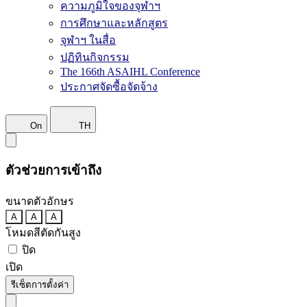
ความภูมิใจของจุฬาฯ
การศึกษาและหลักสูตร
จุฬาฯ ในสื่อ
ปฏิทินกิจกรรม
The 166th ASAIHL Conference
ประกาศจัดซื้อจัดจ้าง
On
TH
ตัวช่วยการเข้าถึง
ขนาดตัวอักษร
A
A
A
โหมดสีตัดกันสูง
ปิด
เปิด
รีเซ็ตการตั้งค่า