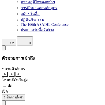
ความภูมิใจของจุฬาฯ
การศึกษาและหลักสูตร
จุฬาฯ ในสื่อ
ปฏิทินกิจกรรม
The 166th ASAIHL Conference
ประกาศจัดซื้อจัดจ้าง
On
TH
ตัวช่วยการเข้าถึง
ขนาดตัวอักษร
A
A
A
โหมดสีตัดกันสูง
ปิด
เปิด
รีเซ็ตการตั้งค่า