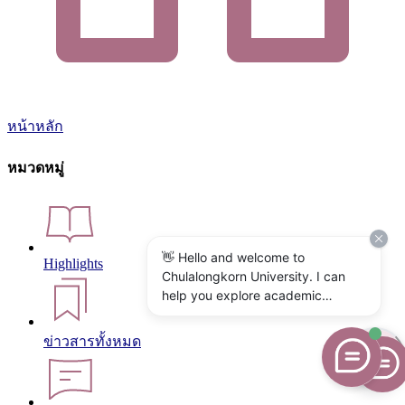
หน้าหลัก
หมวดหมู่
👋 Hello and welcome to
Highlights
Chulalongkorn University. I can
help you explore academic
programs, admissions, research,
campus life, and university
ข่าวสารทั้งหมด
services. What would you like to
know?