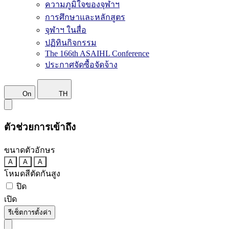
ความภูมิใจของจุฬาฯ
การศึกษาและหลักสูตร
จุฬาฯ ในสื่อ
ปฏิทินกิจกรรม
The 166th ASAIHL Conference
ประกาศจัดซื้อจัดจ้าง
On
TH
ตัวช่วยการเข้าถึง
ขนาดตัวอักษร
A
A
A
โหมดสีตัดกันสูง
ปิด
เปิด
รีเซ็ตการตั้งค่า